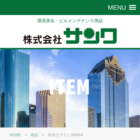
環境美化・ビルメンテナンス用品
ITEM
HOME
>
商品
>
排水口ブラシ KBA04