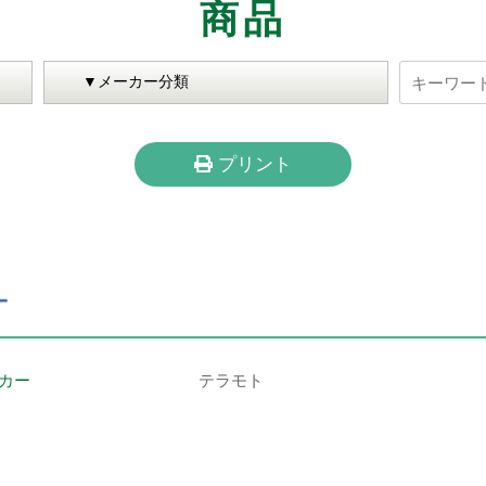
商品
プリント
ー
カー
テラモト