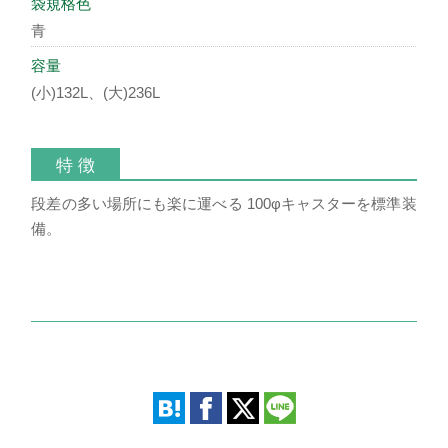
袋規格色
青
容量
(小)132L、(大)236L
特 徴
段差の多い場所にも楽に運べる 100φキャスターを標準装
備。