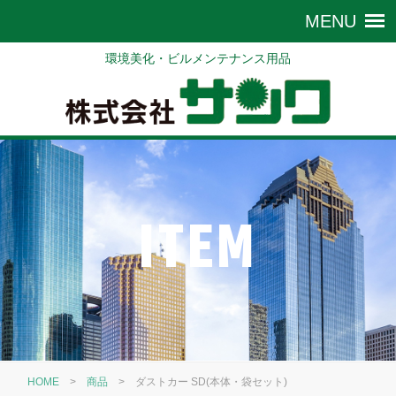
環境美化・ビルメンテナンス用品
ITEM
HOME
>
商品
>
ダストカー SD(本体・袋セット)