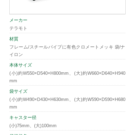
メーカー
テラモト
材質
フレーム/スチールパイプに有色クロメートメッキ 袋/ナ
イロン
本体サイズ
(小)約W550×D540×H800mm、(大)約W660×D640×H940
mm
袋サイズ
(小)約W490×D430×H630mm、(大)約W590×D590×H680
mm
キャスター径
(小)75mm、(大)100mm