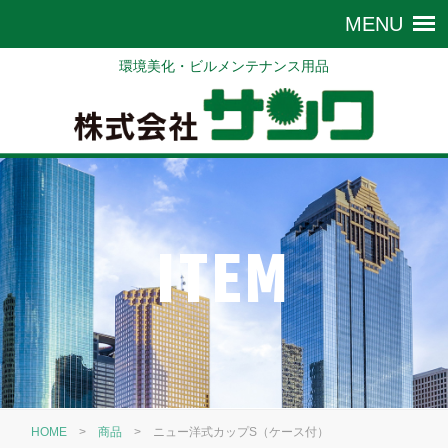
環境美化・ビルメンテナンス用品
ITEM
HOME
>
商品
>
ニュー洋式カップS（ケース付）