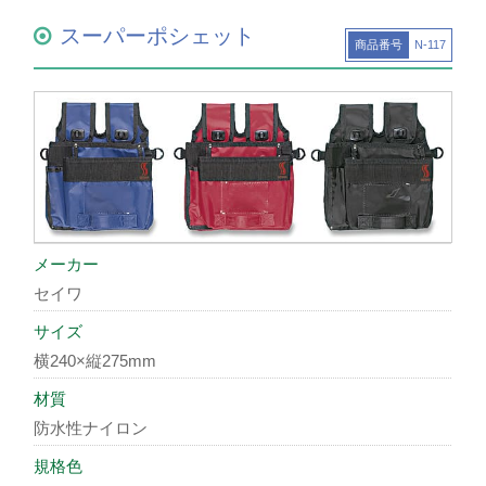
スーパーポシェット
商品番号
N-117
メーカー
セイワ
サイズ
横240×縦275mm
材質
防水性ナイロン
規格色