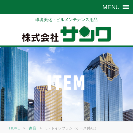
環境美化・ビルメンテナンス用品
ITEM
HOME
>
商品
>
L・トイレブラシ（ケース付AL）