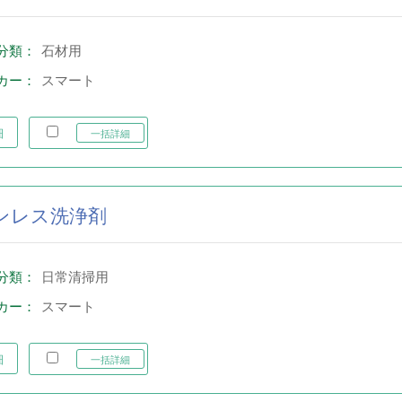
分類：
石材用
カー：
スマート
細
一括詳細
ンレス洗浄剤
分類：
日常清掃用
カー：
スマート
細
一括詳細