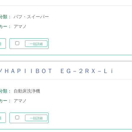
分類：
バフ・スイーパー
カー：
アマノ
細
一括詳細
ノＨＡＰＩＩＢＯＴ ＥＧ－２ＲＸ－Ｌｉ
分類：
自動床洗浄機
カー：
アマノ
細
一括詳細