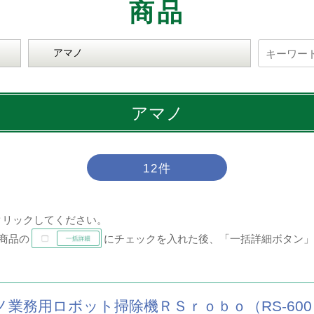
商品
ITEM
アマノ
12件
クリックしてください。
商品の
にチェックを入れた後、「一括詳細ボタン」
ノ業務用ロボット掃除機ＲＳｒｏｂｏ（RS-600