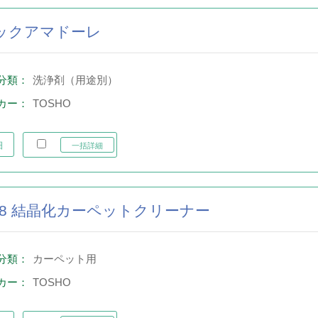
ックアマドーレ
分類：
洗浄剤（用途別）
カー：
TOSHO
細
一括詳細
118 結晶化カーペットクリーナー
分類：
カーペット用
カー：
TOSHO