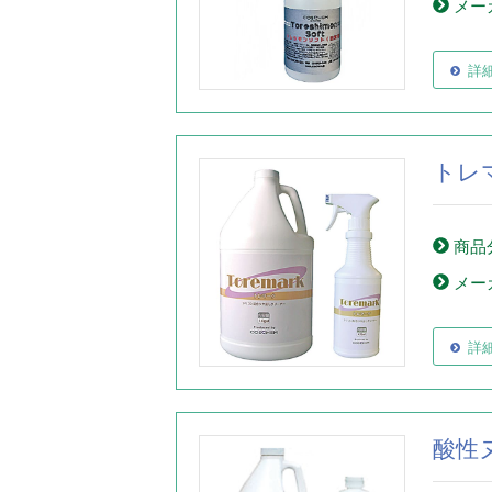
メー
詳
トレ
商品
メー
詳
酸性