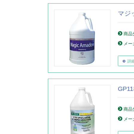
マジ
商品
メー
詳
GP
商品
メー