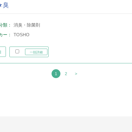
★臭
分類：
消臭・除菌剤
カー：
TOSHO
細
一括詳細
1
2
>