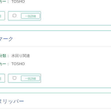
カー：
TOSHO
細
一括詳細
マーク
分類：
水回り関連
カー：
TOSHO
細
一括詳細
ヌリッパー