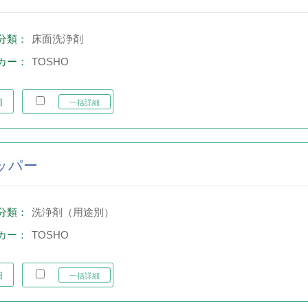
分類：
床面洗浄剤
カー：
TOSHO
細
一括詳細
ッパー
分類：
洗浄剤（用途別）
カー：
TOSHO
細
一括詳細