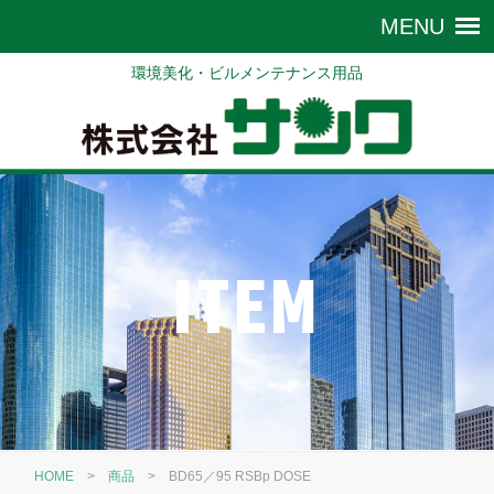
環境美化・ビルメンテナンス用品
ITEM
HOME
>
商品
>
BD65／95 RSBp DOSE