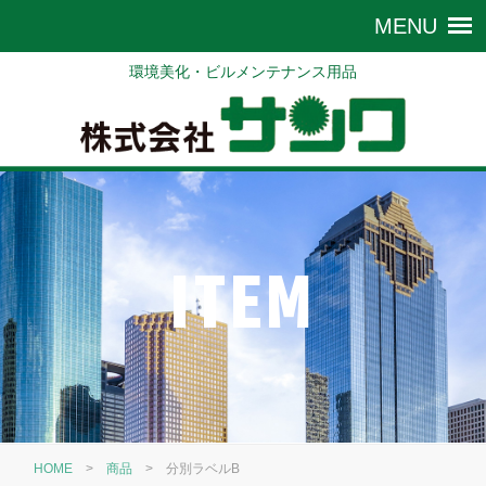
環境美化・ビルメンテナンス用品
ITEM
HOME
>
商品
>
分別ラベルB