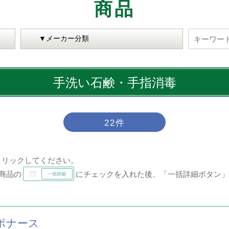
商品
ITEM
手洗い石鹸・手指消毒
22件
クリックしてください。
商品の
にチェックを入れた後、「一括詳細ボタン」
ボナース