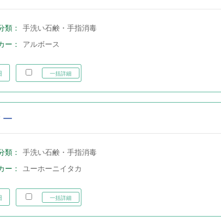
分類：
手洗い石鹸・手指消毒
カー：
アルボース
細
一括詳細
ター
分類：
手洗い石鹸・手指消毒
カー：
ユーホーニイタカ
細
一括詳細