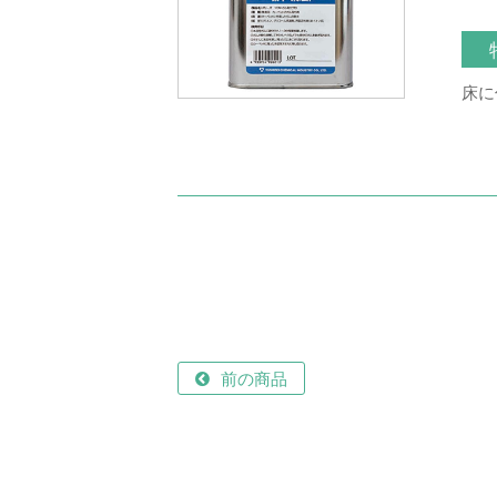
床に
前の商品