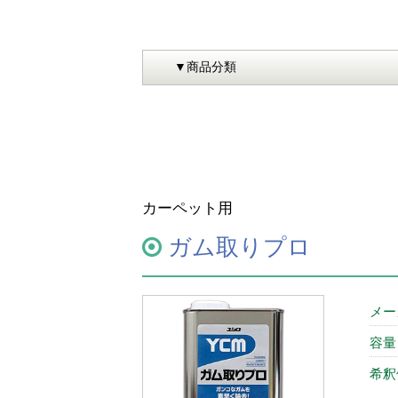
カーペット用
ガム取りプロ
メー
容量
希釈