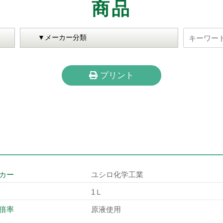
商品
プリント
カー
ユシロ化学工業
1Ｌ
倍率
原液使用