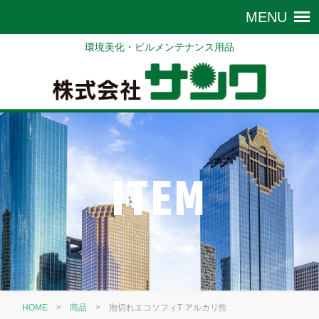
環境美化・ビルメンテナンス用品
ITEM
HOME
>
商品
>
泡切れエコソフィT アルカリ性