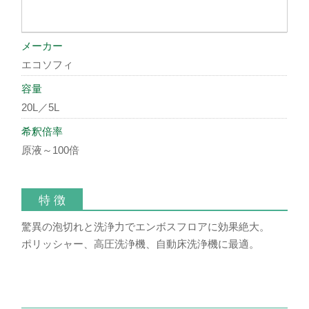
メーカー
エコソフィ
容量
20L／5L
希釈倍率
原液～100倍
特 徴
驚異の泡切れと洗浄力でエンボスフロアに効果絶大。
ポリッシャー、高圧洗浄機、自動床洗浄機に最適。