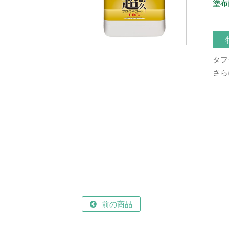
塗布
タフ
さら
前の商品