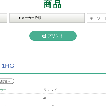
商品
プリント
1HG
型容器入
カー
リンレイ
4L