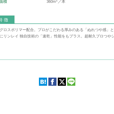
2
面積
360m
／本
特 徴
グロスポリマー配合。プロがこだわる厚みのある「ぬれつや感」と
にリンレイ 独自技術の「速乾」性能をもプラス。超耐久プロつや