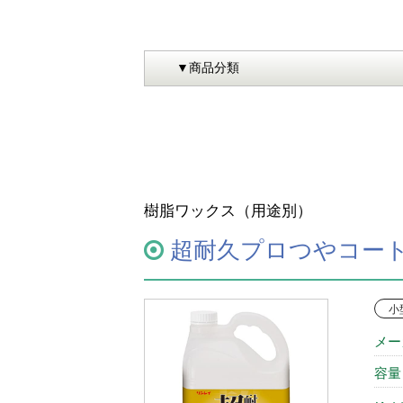
樹脂ワックス（用途別）
超耐久プロつやコート
小
メー
容量