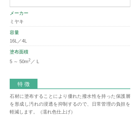
メーカー
ミヤキ
容量
16L／4L
塗布面積
2
5 ～ 50m
／ L
特 徴
石材に塗布することにより優れた撥水性を持った保護層
を形成し汚れの浸透を抑制するので、日常管理の負担を
軽減します。（濡れ色仕上げ）