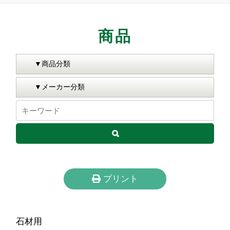
商品
プリント
石材用